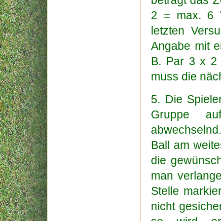
beträgt das Z
2 = max. 6 V
letzten Vers
Angabe mit ei
B. Par 3 x 2
muss die näc
5. Die Spiele
Gruppe au
abwechselnd.
Ball am weites
die gewünsch
man verlangen
Stelle markie
nicht gesiche