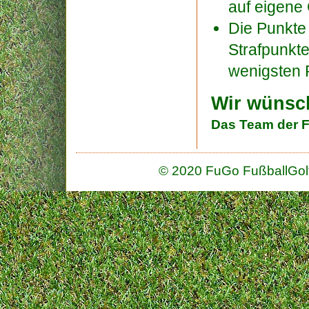
auf eigene
Die Punkte
Strafpunkte
wenigsten 
Wir wünsch
Das Team der 
© 2020 FuGo FußballGolf 