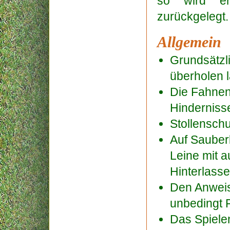
so wird er
zurückgelegt.
Allgemein
Grundsätzl
überholen 
Die Fahnen
Hinderniss
Stollenschu
Auf Sauberk
Leine mit 
Hinterlasse
Den Anweis
unbedingt F
Das Spielen