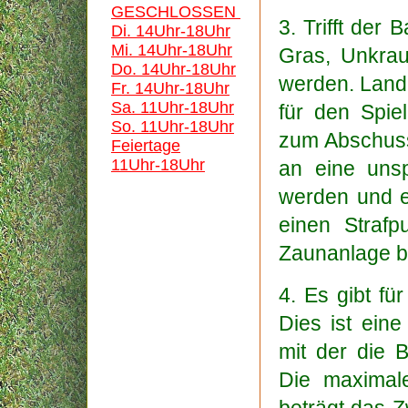
GESCHLOSSEN
3. Trifft der
Di. 14Uhr-18Uhr
Mi. 14Uhr-18Uhr
Gras, Unkraut
Do. 14Uhr-18Uhr
werden. Lande
Fr. 14Uhr-18Uhr
Sa. 11Uhr-18Uhr
für den Spie
So. 11Uhr-18Uhr
zum Abschuss
Feiertage
11Uhr-18Uhr
an eine unsp
werden und e
einen Straf
Zaunanlage be
4. Es gibt f
Dies ist eine
mit der die 
Die maximal