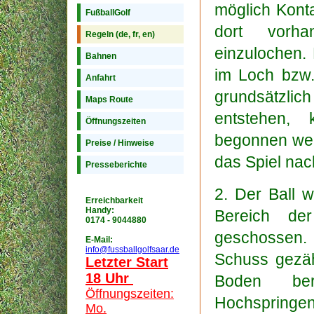
möglich Kont
FußballGolf
dort vorha
Regeln (de, fr, en)
einzulochen. 
Bahnen
im Loch bzw. 
Anfahrt
grundsätzlic
Maps Route
entstehen,
Öffnungszeiten
begonnen wer
Preise / Hinweise
das Spiel nac
Presseberichte
2. Der Ball
Erreichbarkeit
Handy:
Bereich der
0174 - 9044880
geschossen.
E-Mail:
info@fussballgolfsaar.de
Schuss gezä
Letzter Start
18 Uhr
Boden be
Öffnungszeiten:
Hochspringen 
Mo.